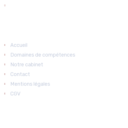
Droit du dommage corporel
Liens Utiles
Accueil
Domaines de compétences
Notre cabinet
Contact
Mentions légales
CGV
Contact
27 rue Emile Combes 17800 Pons