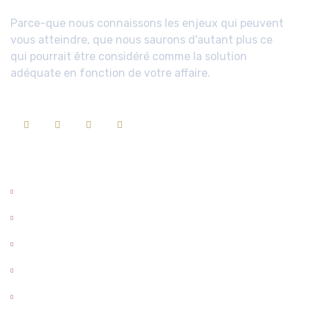
Parce-que nous connaissons les enjeux qui peuvent
vous atteindre, que nous saurons d'autant plus ce
qui pourrait être considéré comme la solution
adéquate en fonction de votre affaire.
Domaines De Compétences
Droit administratif
Droit civil
droit pénal
Droit de la famille
Droit des étrangers