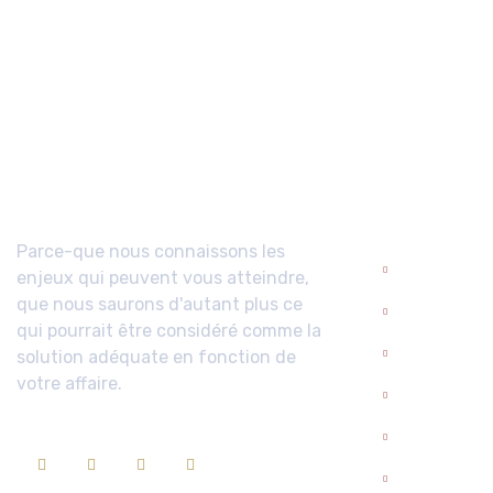
A propos
Domaine
Compéte
Parce-que nous connaissons les
enjeux qui peuvent vous atteindre,
Droit admi
que nous saurons d'autant plus ce
Droit civil
qui pourrait être considéré comme la
solution adéquate en fonction de
droit péna
votre affaire.
Droit de la
Droit des 
Droit du 