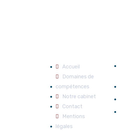
s De
Liens Utiles
Contac
nces
27
Accueil
Pons
nistratif
Domaines de
compétences
+3
Notre cabinet
l
+3
Contact
 famille
c
Mentions
étrangers
avoca
légales
dommage